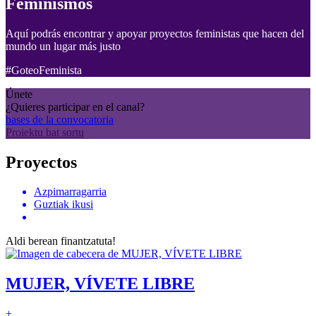
Feminismos
Aquí podrás encontrar y apoyar proyectos feministas que hacen del
mundo un lugar más justo
#GoteoFeminista
Únete
¿Quieres participar en el canal?
bases de la convocatoria
Proiektu bat sortu
Proyectos
Azpimarragarria
Guztiak ikusi
Aldi berean finantzatuta!
MUJER, VÍVETE LIBRE
+