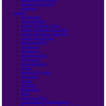
Hacendera de proyectos
Reeixim L'oesst 2025
arrelatebre
Canales
#CoronaZero
Ahora coMparte
Arrela't Alt Pirineu i Aran
Arrela't Alt Pirineu i Aran 2022
Arrela't Alt Pirineu i Aran 2024
Arrela't Delta del Ebre
BlueCrowdMED
Crowdcoop
Feminismos
Fiare Banca Etica
FiC & Goteo
Goteo Barcelona
I-UMA
Impacto ESS Goteo
La Guixeta
Lectura
LGTBIQ+
Migraciones
Rural
Slow Food Chile
Sostenibilidad y Medioambiente