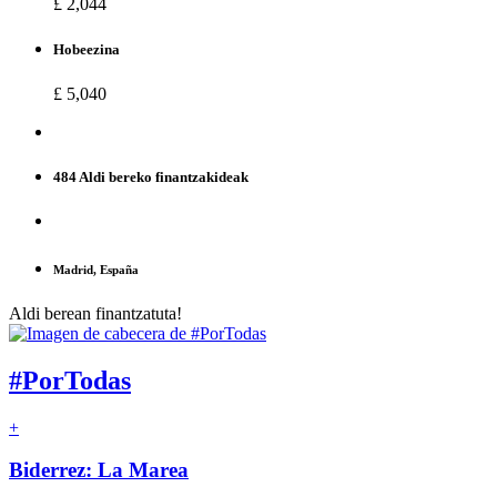
£ 2,044
Hobeezina
£ 5,040
484 Aldi bereko finantzakideak
Madrid, España
Aldi berean finantzatuta!
#PorTodas
+
Biderrez: La Marea