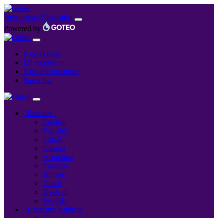
Izena eman
Hasi saioa
Powered by
Nire ekintza
Mi monedero
Nire lehentasunak
Saioa itxi
Euskara
English
Español
Català
Galego
Asturiano
Français
Italiano
Dutch
Deutsch
Svenska
Ureztatze kapitala