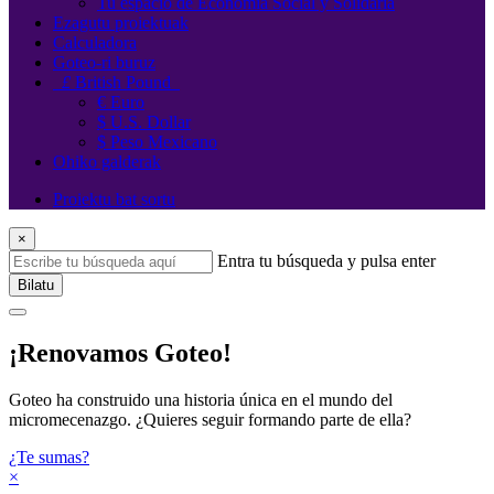
Tu espacio de Economía Social y Solidaria
Ezagutu proiektuak
Calculadora
Goteo-ri buruz
£
British Pound
€ Euro
$ U.S. Dollar
$ Peso Mexicano
Ohiko galderak
Proiektu bat sortu
×
Entra tu búsqueda y pulsa enter
Bilatu
¡Renovamos Goteo!
Goteo ha construido una historia única en el mundo del
micromecenazgo. ¿Quieres seguir formando parte de ella?
¿Te sumas?
×