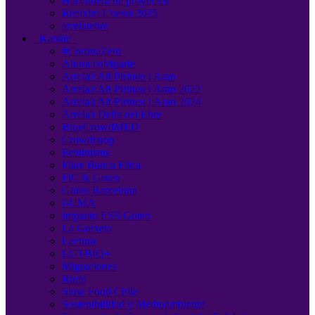
Hacendera de proyectos
Reeixim L'oesst 2025
arrelatebre
Kanäle
#CoronaZero
Ahora coMparte
Arrela't Alt Pirineu i Aran
Arrela't Alt Pirineu i Aran 2022
Arrela't Alt Pirineu i Aran 2024
Arrela't Delta del Ebre
BlueCrowdMED
Crowdcoop
Feminisms
Fiare Banca Etica
FiC & Goteo
Goteo Barcelona
I-UMA
Impacto ESS Goteo
La Guixeta
Lectura
LGTBIQ+
Migraciones
Rural
Slow Food Chile
Sostenibilidad y Medioambiente