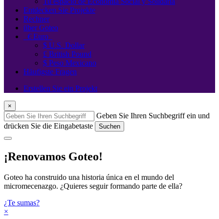
Tu espacio de Economía Social y Solidaria
Entdecken Sie Projekte
Rechner
über Goteo
€
Euro
$ U.S. Dollar
£ British Pound
$ Peso Mexicano
Häufigste Fragen
Erstellen Sie ein Projekt
×
Geben Sie Ihren Suchbegriff ein und
drücken Sie die Eingabetaste
Suchen
¡Renovamos Goteo!
Goteo ha construido una historia única en el mundo del
micromecenazgo. ¿Quieres seguir formando parte de ella?
¿Te sumas?
×