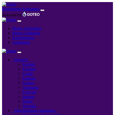
Registrieren
Einloggen
Powered by
Meine Aktivitäten
Meine Geldbörse
Einstellungen
Ausloggen
Deutsch
English
Español
Català
Euskara
Galego
Asturiano
Français
Italiano
Dutch
Svenska
Matchfunding campaigns