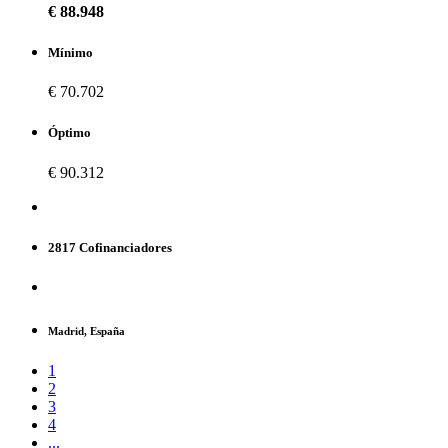
€ 88.948
Mínimo
€ 70.702
Óptimo
€ 90.312
2817 Cofinanciadores
Madrid, España
1
2
3
4
...