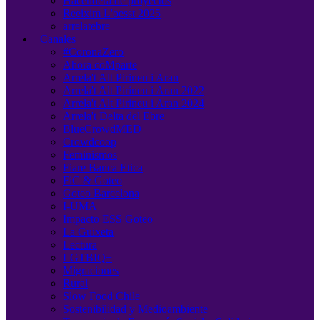
Hacendera de proyectos
Reeixim L'oesst 2025
arrelatebre
Canales
#CoronaZero
Ahora coMparte
Arrela't Alt Pirineu i Aran
Arrela't Alt Pirineu i Aran 2022
Arrela't Alt Pirineu i Aran 2024
Arrela't Delta del Ebre
BlueCrowdMED
Crowdcoop
Feminismos
Fiare Banca Etica
FiC & Goteo
Goteo Barcelona
I-UMA
Impacto ESS Goteo
La Guixeta
Lectura
LGTBIQ+
Migraciones
Rural
Slow Food Chile
Sostenibilidad y Medioambiente