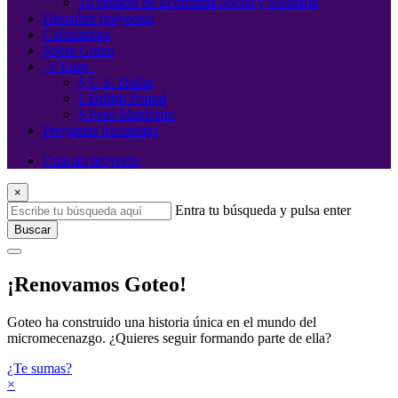
Tu espacio de Economía Social y Solidaria
Descubre proyectos
Calculadora
Sobre Goteo
€
Euro
$ U.S. Dollar
£ British Pound
$ Peso Mexicano
Preguntas frecuentes
Crea un proyecto
×
Entra tu búsqueda y pulsa enter
Buscar
¡Renovamos Goteo!
Goteo ha construido una historia única en el mundo del
micromecenazgo. ¿Quieres seguir formando parte de ella?
¿Te sumas?
×