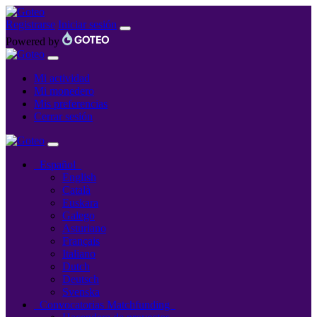
Registrarse
Iniciar sesión
Powered by
Mi actividad
Mi monedero
Mis preferencias
Cerrar sesión
Español
English
Català
Euskara
Galego
Asturiano
Français
Italiano
Dutch
Deutsch
Svenska
Convocatorias Matchfunding