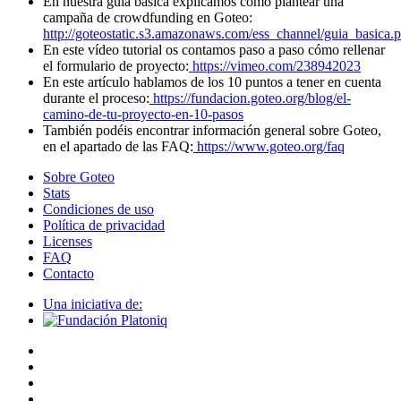
En nuestra guía básica explicamos cómo plantear una
campaña de crowdfunding en Goteo:
http://goteostatic.s3.amazonaws.com/ess_channel/guia_basica.p
En este vídeo tutorial os contamos paso a paso cómo rellenar
el formulario de proyecto:
https://vimeo.com/238942023
En este artículo hablamos de los 10 puntos a tener en cuenta
durante el proceso:
https://fundacion.goteo.org/blog/el-
camino-de-tu-proyecto-en-10-pasos
También podéis encontrar información general sobre Goteo,
en el apartado de las FAQ:
https://www.goteo.org/faq
Sobre Goteo
Stats
Condiciones de uso
Política de privacidad
Licenses
FAQ
Contacto
Una iniciativa de: