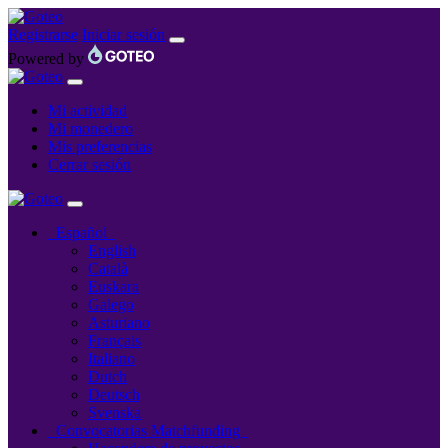
Registrarse
Iniciar sesión
Powered by
Mi actividad
Mi monedero
Mis preferencias
Cerrar sesión
Español
English
Català
Euskara
Galego
Asturiano
Français
Italiano
Dutch
Deutsch
Svenska
Convocatorias Matchfunding