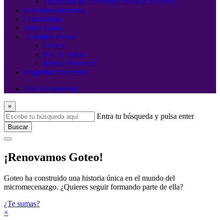
Tu espacio de Economía Social y Solidaria
Descubre proyectos
Calculadora
Sobre Goteo
£
British Pound
€ Euro
$ U.S. Dollar
$ Peso Mexicano
Preguntas frecuentes
Crea un proyecto
×
Entra tu búsqueda y pulsa enter
Buscar
¡Renovamos Goteo!
Goteo ha construido una historia única en el mundo del
micromecenazgo. ¿Quieres seguir formando parte de ella?
¿Te sumas?
×