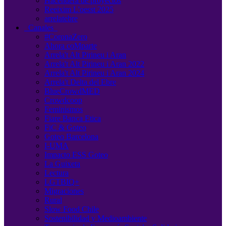
Hacendera de proyectos
Reeixim L'oesst 2025
arrelatebre
Canales
#CoronaZero
Ahora coMparte
Arrela't Alt Pirineu i Aran
Arrela't Alt Pirineu i Aran 2022
Arrela't Alt Pirineu i Aran 2024
Arrela't Delta del Ebre
BlueCrowdMED
Crowdcoop
Feminismos
Fiare Banca Etica
FiC & Goteo
Goteo Barcelona
I-UMA
Impacto ESS Goteo
La Guixeta
Lectura
LGTBIQ+
Migraciones
Rural
Slow Food Chile
Sostenibilidad y Medioambiente