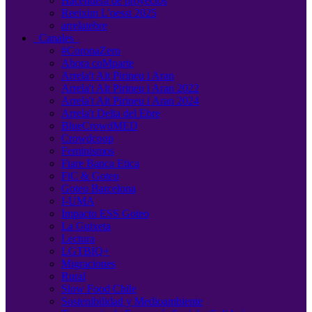
Hacendera de proyectos
Reeixim L'oesst 2025
arrelatebre
Canales
#CoronaZero
Ahora coMparte
Arrela't Alt Pirineu i Aran
Arrela't Alt Pirineu i Aran 2022
Arrela't Alt Pirineu i Aran 2024
Arrela't Delta del Ebre
BlueCrowdMED
Crowdcoop
Feminismos
Fiare Banca Etica
FiC & Goteo
Goteo Barcelona
I-UMA
Impacto ESS Goteo
La Guixeta
Lectura
LGTBIQ+
Migraciones
Rural
Slow Food Chile
Sostenibilidad y Medioambiente