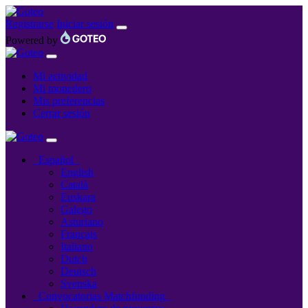
Registrarse
Iniciar sesión
Powered by
Mi actividad
Mi monedero
Mis preferencias
Cerrar sesión
Español
English
Català
Euskara
Galego
Asturiano
Français
Italiano
Dutch
Deutsch
Svenska
Convocatorias Matchfunding