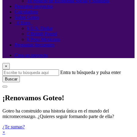
Tu espacio de Economía Social y Solidaria
Descubre proyectos
Calculadora
Sobre Goteo
€
Euro
$ U.S. Dollar
£ British Pound
$ Peso Mexicano
Preguntas frecuentes
Crea un proyecto
×
Entra tu búsqueda y pulsa enter
Buscar
¡Renovamos Goteo!
Goteo ha construido una historia única en el mundo del
micromecenazgo. ¿Quieres seguir formando parte de ella?
¿Te sumas?
×