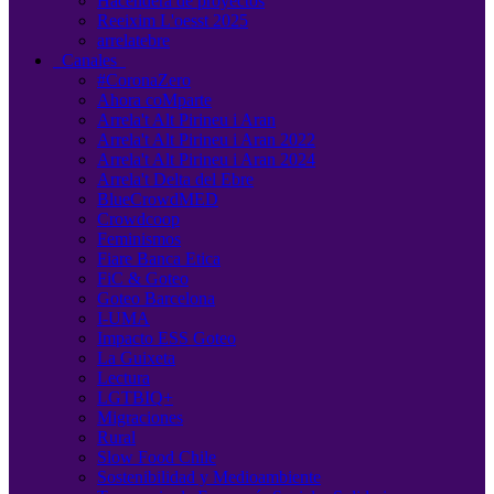
Hacendera de proyectos
Reeixim L'oesst 2025
arrelatebre
Canales
#CoronaZero
Ahora coMparte
Arrela't Alt Pirineu i Aran
Arrela't Alt Pirineu i Aran 2022
Arrela't Alt Pirineu i Aran 2024
Arrela't Delta del Ebre
BlueCrowdMED
Crowdcoop
Feminismos
Fiare Banca Etica
FiC & Goteo
Goteo Barcelona
I-UMA
Impacto ESS Goteo
La Guixeta
Lectura
LGTBIQ+
Migraciones
Rural
Slow Food Chile
Sostenibilidad y Medioambiente