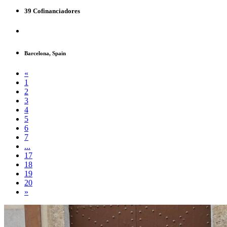
39 Cofinanciadores
Barcelona, Spain
«
1
2
3
4
5
6
7
...
17
18
19
20
»