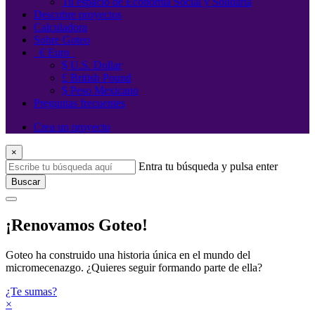
Tu espacio de Economía Social y Solidaria
Descubre proyectos
Calculadora
Sobre Goteo
€
Euro
$ U.S. Dollar
£ British Pound
$ Peso Mexicano
Preguntas frecuentes
Crea un proyecto
×
Entra tu búsqueda y pulsa enter
Buscar
¡Renovamos Goteo!
Goteo ha construido una historia única en el mundo del
micromecenazgo. ¿Quieres seguir formando parte de ella?
¿Te sumas?
×