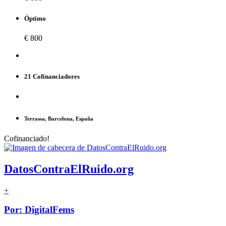
Óptimo
€ 800
21 Cofinanciadores
Terrassa, Barcelona, España
Cofinanciado!
DatosContraElRuido.org
+
Por: DigitalFems