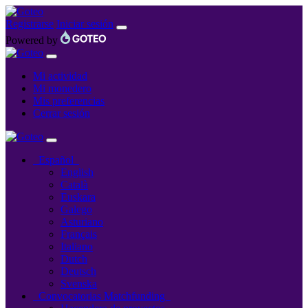
Registrarse
Iniciar sesión
Powered by
Mi actividad
Mi monedero
Mis preferencias
Cerrar sesión
Español
English
Català
Euskara
Galego
Asturiano
Français
Italiano
Dutch
Deutsch
Svenska
Convocatorias Matchfunding