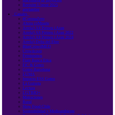
Hacendera de proyectos
Reeixim L'oesst 2025
arrelatebre
Canales
#CoronaZero
Ahora coMparte
Arrela't Alt Pirineu i Aran
Arrela't Alt Pirineu i Aran 2022
Arrela't Alt Pirineu i Aran 2024
Arrela't Delta del Ebre
BlueCrowdMED
Crowdcoop
Feminismos
Fiare Banca Etica
FiC & Goteo
Goteo Barcelona
I-UMA
Impacto ESS Goteo
La Guixeta
Lectura
LGTBIQ+
Migraciones
Rural
Slow Food Chile
Sostenibilidad y Medioambiente