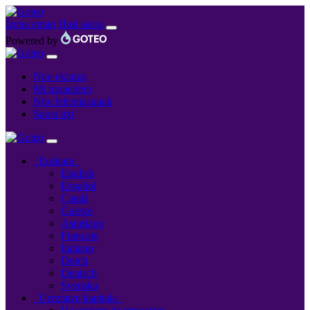
Izena eman
Hasi saioa
Powered by
Nire ekintza
Mi monedero
Nire lehentasunak
Saioa itxi
Euskara
English
Español
Català
Galego
Asturiano
Français
Italiano
Dutch
Deutsch
Svenska
Ureztatze kapitala