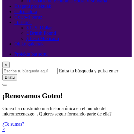
Tu espacio de Economía Social y Solidaria
Ezagutu proiektuak
Calculadora
Goteo-ri buruz
€
Euro
$ U.S. Dollar
£ British Pound
$ Peso Mexicano
Ohiko galderak
Proiektu bat sortu
×
Entra tu búsqueda y pulsa enter
Bilatu
¡Renovamos Goteo!
Goteo ha construido una historia única en el mundo del
micromecenazgo. ¿Quieres seguir formando parte de ella?
¿Te sumas?
×