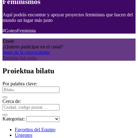
Feminismos
Aquí podrás encontrar y apoyar proyectos feministas que hacen del
mundo un lugar más justo
#GoteoFeminista
Únete
¿Quieres participar en el canal?
bases de la convocatoria
Proiektu bat sortu
Proiektua bilatu
Por palabra clave:
Cerca de:
Kategoriaz:
Favoritos del Equipo
Urgentes