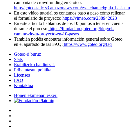
campaña de crowdfunding en Goteo:
http://goteostatic.s3.amazonaws.com/ess_channel/guia_basica.p
En este vídeo tutorial os contamos paso a paso cómo rellenar
el formulario de proyecto:
https://vimeo.com/238942023
En este artículo hablamos de los 10 puntos a tener en cuenta
durante el proceso:
https://fundacion.goteo.org/blog/el-
camino-de-tu-proyecto-en-10-pasos
También podéis encontrar información general sobre Goteo,
en el apartado de las FAQ:
https://www.goteo.org/faq
Goteo-ri buruz
Stats
Erabiltzeko baldintzak
Pribatutasun politika
Licenses
FAQ
Kontaktua
Honen ekimenari esker: