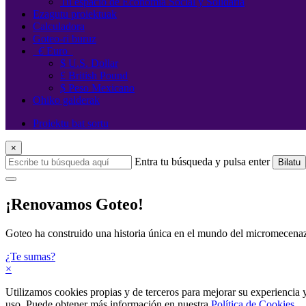
Tu espacio de Economía Social y Solidaria
Ezagutu proiektuak
Calculadora
Goteo-ri buruz
€
Euro
$ U.S. Dollar
£ British Pound
$ Peso Mexicano
Ohiko galderak
Proiektu bat sortu
×
Entra tu búsqueda y pulsa enter
Bilatu
¡Renovamos Goteo!
Goteo ha construido una historia única en el mundo del micromecenaz
¿Te sumas?
×
Utilizamos cookies propias y de terceros para mejorar su experiencia 
uso. Puede obtener más información en nuestra
Política de Cookies