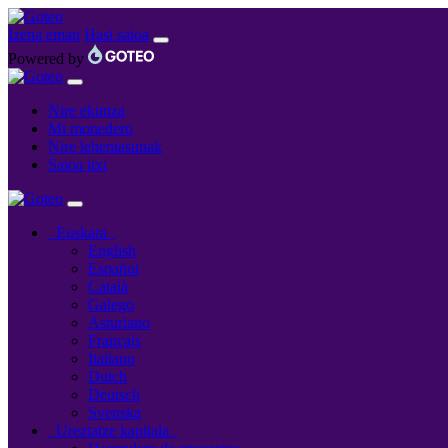
Izena eman
Hasi saioa
Powered by
Nire ekintza
Mi monedero
Nire lehentasunak
Saioa itxi
Euskara
English
Español
Català
Galego
Asturiano
Français
Italiano
Dutch
Deutsch
Svenska
Ureztatze kapitala