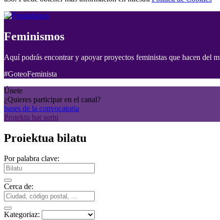
Feminismos
Aquí podrás encontrar y apoyar proyectos feministas que hacen del m
#GoteoFeminista
Únete
¿Quieres participar en el canal?
bases de la convocatoria
Proiektu bat sortu
Proiektua bilatu
Por palabra clave:
Cerca de:
Kategoriaz: