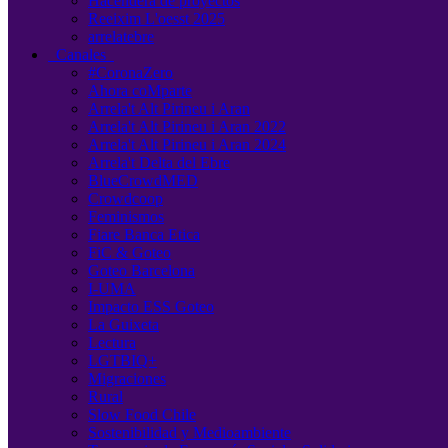
Hacendera de proyectos
Reeixim L'oesst 2025
arrelatebre
Canales
#CoronaZero
Ahora coMparte
Arrela't Alt Pirineu i Aran
Arrela't Alt Pirineu i Aran 2022
Arrela't Alt Pirineu i Aran 2024
Arrela't Delta del Ebre
BlueCrowdMED
Crowdcoop
Feminismos
Fiare Banca Etica
FiC & Goteo
Goteo Barcelona
I-UMA
Impacto ESS Goteo
La Guixeta
Lectura
LGTBIQ+
Migraciones
Rural
Slow Food Chile
Sostenibilidad y Medioambiente