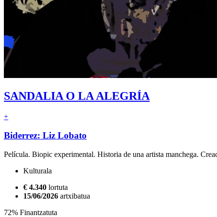
SANDALIA O LA ALEGRÍA
+
Biderrez: Liz Lobato
Película. Biopic experimental. Historia de una artista manchega. Crea
Kulturala
€ 4.340
lortuta
15/06/2026
artxibatua
72% Finantzatuta