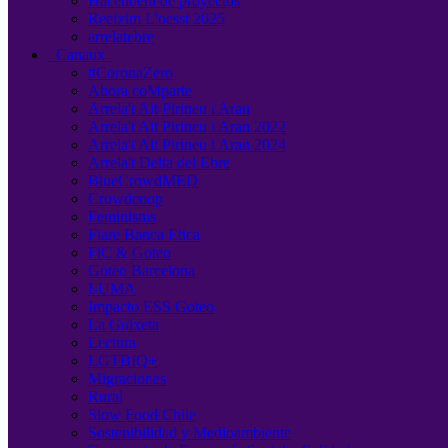
Hacendera de proyectos
Reeixim L'oesst 2025
arrelatebre
Canaux
#CoronaZero
Ahora coMparte
Arrela't Alt Pirineu i Aran
Arrela't Alt Pirineu i Aran 2022
Arrela't Alt Pirineu i Aran 2024
Arrela't Delta del Ebre
BlueCrowdMED
Crowdcoop
Feminisms
Fiare Banca Etica
FiC & Goteo
Goteo Barcelona
I-UMA
Impacto ESS Goteo
La Guixeta
Lectura
LGTBIQ+
Migraciones
Rural
Slow Food Chile
Sostenibilidad y Medioambiente