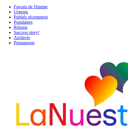
Favoris de l'équipe
Urgents
Publiés récemment
Populaires
Réussis
Success story!
Archivés
Permanents