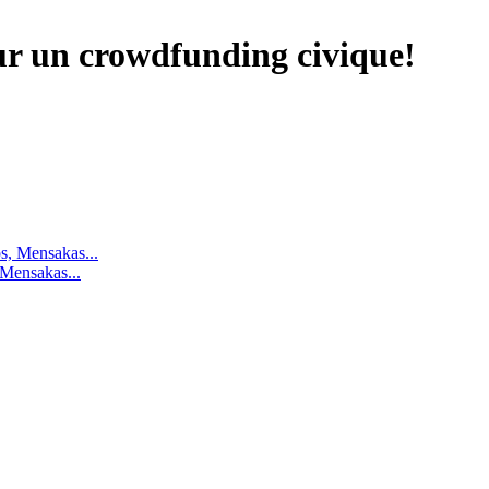
ur un crowdfunding civique!
 Mensakas...