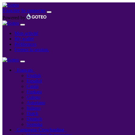
S'inscrire
Se connecter
Powered by
Mon activité
My wallet
Préférences
Fermez la session.
Français
English
Español
Català
Euskara
Galego
Asturiano
Italiano
Dutch
Deutsch
Svenska
Campagne Crowfunding