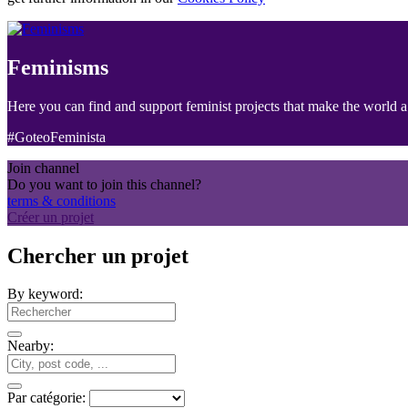
Feminisms
Here you can find and support feminist projects that make the world a 
#GoteoFeminista
Join channel
Do you want to join this channel?
terms & conditions
Créer un projet
Chercher un projet
By keyword:
Nearby:
Par catégorie: