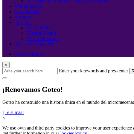
Tu espacio de Economía Social y Solidaria
Voir les projets
Tax calculator
A propos
€
Euro
$ U.S. Dollar
£ British Pound
$ Peso Mexicano
Questions fréquentes
Créer un projet
×
Enter your keywords and press enter
R
¡Renovamos Goteo!
Goteo ha construido una historia única en el mundo del micromecenaz
¿Te sumas?
×
We use own and third party cookies to improve your user experience an
get further information in our
Cookies Policy