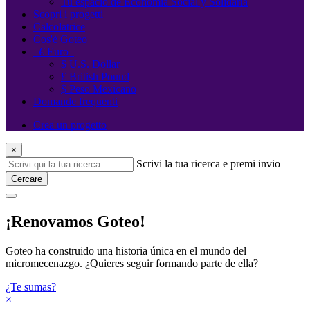
Tu espacio de Economía Social y Solidaria
Scopri i progetti
Calcolatrice
Cos'è Goteo
€
Euro
$ U.S. Dollar
£ British Pound
$ Peso Mexicano
Domande frequenti
Crea un progetto
×
Scrivi la tua ricerca e premi invio
Cercare
¡Renovamos Goteo!
Goteo ha construido una historia única en el mundo del
micromecenazgo. ¿Quieres seguir formando parte de ella?
¿Te sumas?
×