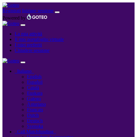
Registrati
Iniziare sessione
Powered by
La mia attività
Il mio portafoglio virtuale
I miei preferiti
Chiudere sessione
Italiano
English
Español
Català
Euskara
Galego
Asturiano
Français
Dutch
Deutsch
Svenska
Call Matchfunding