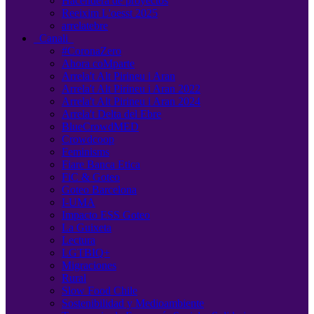
Hacendera de proyectos
Reeixim L'oesst 2025
arrelatebre
Canali
#CoronaZero
Ahora coMparte
Arrela't Alt Pirineu i Aran
Arrela't Alt Pirineu i Aran 2022
Arrela't Alt Pirineu i Aran 2024
Arrela't Delta del Ebre
BlueCrowdMED
Crowdcoop
Feminisms
Fiare Banca Etica
FiC & Goteo
Goteo Barcelona
I-UMA
Impacto ESS Goteo
La Guixeta
Lectura
LGTBIQ+
Migraciones
Rural
Slow Food Chile
Sostenibilidad y Medioambiente