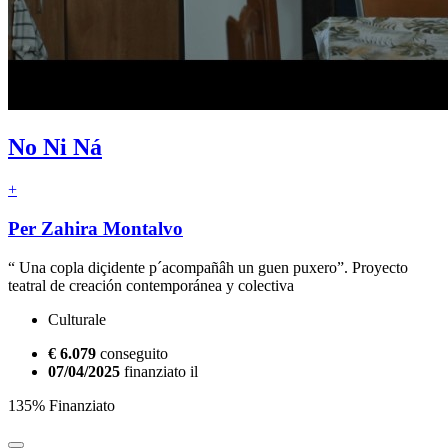
No Ni Ná
+
Per Zahira Montalvo
“ Una copla diçidente p´acompañâh un guen puxero”. Proyecto
teatral de creación contemporánea y colectiva
Culturale
€ 6.079
conseguito
07/04/2025
finanziato il
135% Finanziato