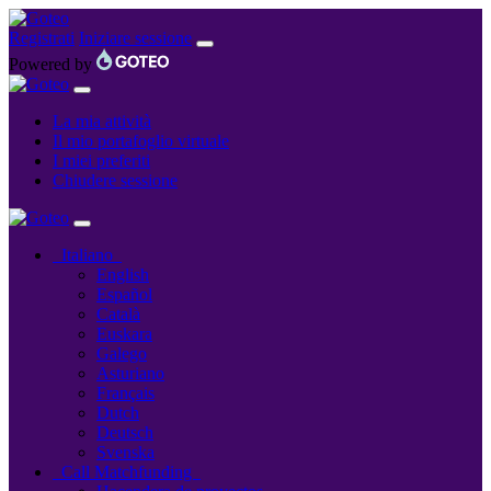
Registrati
Iniziare sessione
Powered by
La mia attività
Il mio portafoglio virtuale
I miei preferiti
Chiudere sessione
Italiano
English
Español
Català
Euskara
Galego
Asturiano
Français
Dutch
Deutsch
Svenska
Call Matchfunding