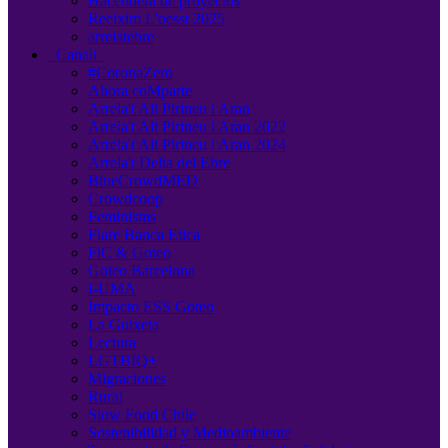
Hacendera de proyectos
Reeixim L'oesst 2025
arrelatebre
Canali
#CoronaZero
Ahora coMparte
Arrela't Alt Pirineu i Aran
Arrela't Alt Pirineu i Aran 2022
Arrela't Alt Pirineu i Aran 2024
Arrela't Delta del Ebre
BlueCrowdMED
Crowdcoop
Feminisms
Fiare Banca Etica
FiC & Goteo
Goteo Barcelona
I-UMA
Impacto ESS Goteo
La Guixeta
Lectura
LGTBIQ+
Migraciones
Rural
Slow Food Chile
Sostenibilidad y Medioambiente