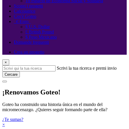
Tu espacio de Economía Social y Solidaria
Scopri i progetti
Calcolatrice
Cos'è Goteo
€
Euro
$ U.S. Dollar
£ British Pound
$ Peso Mexicano
Domande frequenti
Crea un progetto
×
Scrivi la tua ricerca e premi invio
Cercare
¡Renovamos Goteo!
Goteo ha construido una historia única en el mundo del
micromecenazgo. ¿Quieres seguir formando parte de ella?
¿Te sumas?
×